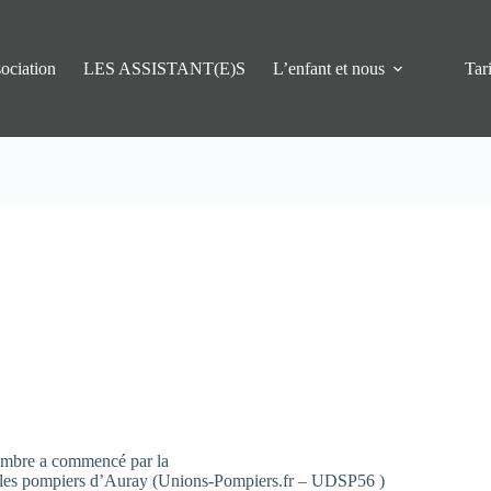
ociation
LES ASSISTANT(E)S
L’enfant et nous
Tari
ptembre a commencé par la
 les pompiers d’Auray (Unions-Pompiers.fr – UDSP56 )