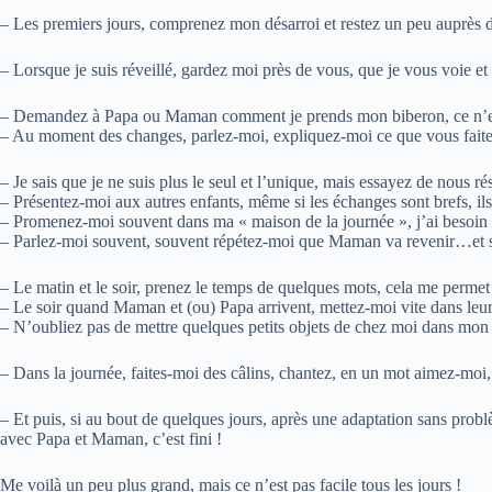
– Les premiers jours, comprenez mon désarroi et restez un peu auprès d
– Lorsque je suis réveillé, gardez moi près de vous, que je vous voie et
– Demandez à Papa ou Maman comment je prends mon biberon, ce n’es
– Au moment des changes, parlez-moi, expliquez-moi ce que vous faite
– Je sais que je ne suis plus le seul et l’unique, mais essayez de nous
– Présentez-moi aux autres enfants, même si les échanges sont brefs, il
– Promenez-moi souvent dans ma « maison de la journée », j’ai besoin 
– Parlez-moi souvent, souvent répétez-moi que Maman va revenir…et si
– Le matin et le soir, prenez le temps de quelques mots, cela me perme
– Le soir quand Maman et (ou) Papa arrivent, mettez-moi vite dans leu
– N’oubliez pas de mettre quelques petits objets de chez moi dans mon li
– Dans la journée, faites-moi des câlins, chantez, en un mot aimez-moi, 
– Et puis, si au bout de quelques jours, après une adaptation sans probl
avec Papa et Maman, c’est fini !
Me voilà un peu plus grand, mais ce n’est pas facile tous les jours !