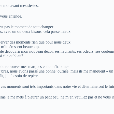
e moi avant mes siestes.
 vous entende.
t pas le moment de tout changer.
s, avec un ou deux bisous, cela passe mieux.
 réserver des moments rien que pour nous deux.
s m’intéressent beaucoup.
de découvrir mon nouveau décor, ses habitants, ses odeurs, ses couleur
 elle oubliait?
t de retrouver mes marques et de m’habituer.
r bras, nous avons passé une bonne journée, mais ils me manquent « un
t, j’ai besoin de repère.
ces moments sont très importants dans notre vie et détermineront le futu
ème je me mets à pleurer un petit peu, ne m’en veuillez pas et ne vous in