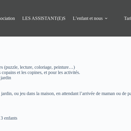
ociation
LES ASSISTANT(E)S
L’enfant et nous
Tari
ses (puzzle, lecture, coloriage, peinture…)
opains et les copines, et pour les activités.
 jardin
 jardin, ou jeu dans la maison, en attendant l’arrivée de maman ou de p
 3 enfants